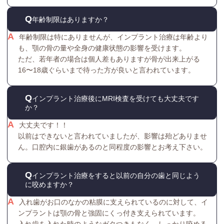
年齢制限はありますか？
年齢制限は特にありませんが、インプラント治療は年齢より
も、顎の骨の量や全身の健康状態の影響を受けます。
ただ、若年者の場合は個人差もありますが骨が出来上がる
16〜18歳ぐらいまで待った方が良いと言われています。
インプラント治療後にMRI検査を受けても大丈夫です
か？
大丈夫です！！
以前はできないと言われていましたが、影響は殆どありませ
ん。口腔内に銀歯があるのと同程度の影響とお考え下さい。
インプラント治療をすると以前の自分の歯と同じよう
に咬めますか？
入れ歯がお口のなかの粘膜に支えられているのに対して、イ
ンプラントは顎の骨と強固にくっ付き支えられています。
入れ歯を入れた時のようなガタつきもなく、しっかり咬める